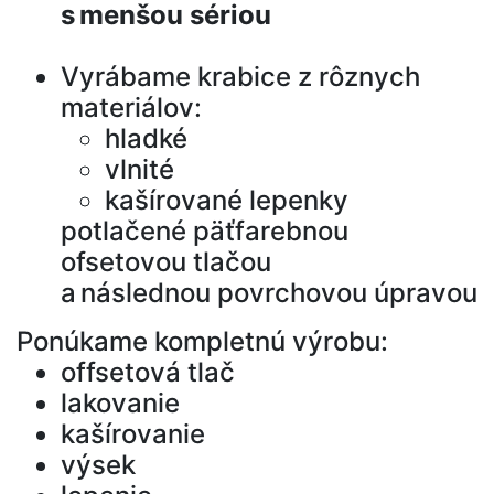
s menšou sériou
Vyrábame krabice z rôznych
materiálov:
hladké
vlnité
kašírované lepenky
potlačené päťfarebnou
ofsetovou tlačou
a následnou povrchovou úpravou
Ponúkame kompletnú výrobu:
offsetová tlač
lakovanie
kašírovanie
výsek