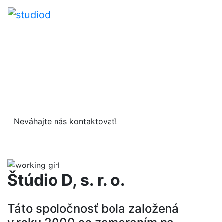
Všetko na mieru,
podľa vaších
predstáv!
Neváhajte nás kontaktovať!
+421 903 906 176
Štúdio D, s. r. o.
Táto spoločnosť bola založená